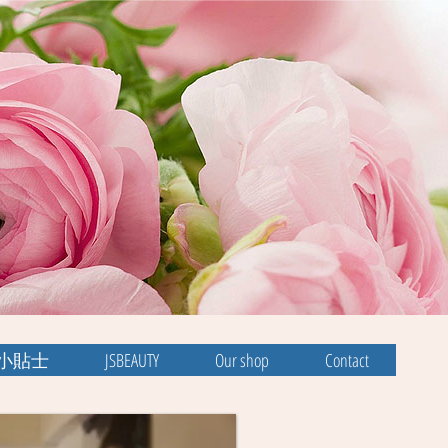
小貼士
JSBEAUTY
Our shop
Contact