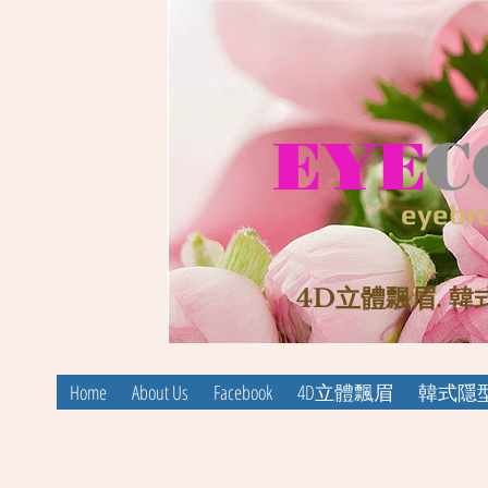
EYE
C
eyebro
4D立體飄眉. 韓
Home
About Us
Facebook
4D立體飄眉
韓式隱