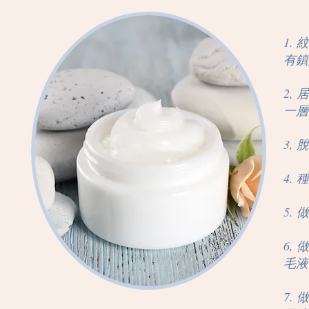
1.
有鎮
2,
一層
3,
4.
5.
6,
毛液
7.