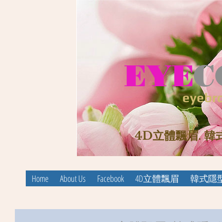
EYE
C
eyebro
4D立體飄眉. 韓
Home
About Us
Facebook
4D立體飄眉
韓式隱